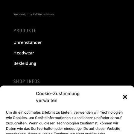
Webdesign by RM Websolutions
PRODUKTE
Uhrenständer
Headwear
Bekleidung
SHOP INFOS
AGB
Cookie-Zustimmung
verwalten
Versand
Um dir ein optimales Erlebnis zu bieten, verwenden wir Technologien
Zahlungsarten
wie Cookies, um Geräteinformationen zu speichern und/oder darauf
zuzugreifen. Wenn du diesen Technologien zustimmst, können wir
Daten wie das Surfverhalten oder eindeutige IDs auf dieser Website
KONTAKT
verarbeiten. Wenn du deine Zustimmung nicht erteilst oder